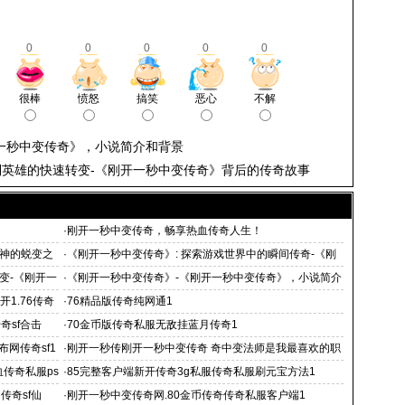
0
0
0
0
0
很棒
愤怒
搞笑
恶心
不解
一秒中变传奇》，小说简介和背景
英雄的快速转变-《刚开一秒中变传奇》背后的传奇故事
·
刚开一秒中变传奇，畅享热血传奇人生！
神的蜕变之
·
《刚开一秒中变传奇》: 探索游戏世界中的瞬间传奇-《刚
开一秒中变传奇》游戏攻略：如何快速成为游戏中的
变-《刚开一
·
《刚开一秒中变传奇》-《刚开一秒中变传奇》，小说简介
和背景
开1.76传奇
·
76精品版传奇纯网通1
奇sf合击
·
70金币版传奇私服无敌挂蓝月传奇1
网传奇sf1
·
刚开一秒传刚开一秒中变传奇 奇中变法师是我最喜欢的职
业
传奇私服ps
·
85完整客户端新开传奇3g私服传奇私服刷元宝方法1
传奇sf仙
·
刚开一秒中变传奇网.80金币传奇传奇私服客户端1