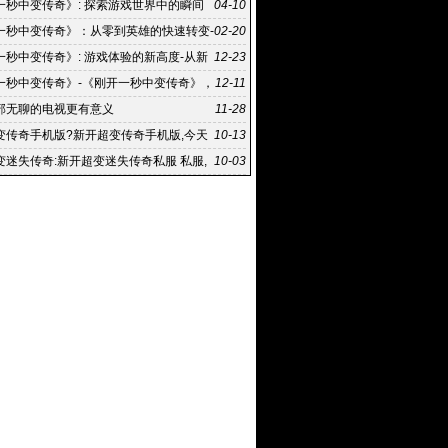
之路
一秒中变传奇》: 探索游戏世界中的瞬间
04-10
《刚开一秒中变传奇》游戏攻略：如何快速成为游
一秒中变传奇》：从零到英雄的快速转变-
02-20
一秒中变传奇》背后的传奇故事
一秒中变传奇》: 游戏体验的新高度-从新
12-23
奇:《刚开一秒中变传奇》的游戏攻略
一秒中变传奇》-《刚开一秒中变传奇》，
12-11
介和背景
部无聊的电视更有意义
11-28
变传奇手机版?新开超变传奇手机版,今天
10-13
推荐一款三职业超
变迷失传奇:新开超变迷失传奇私服 私服,
10-03
、我新开超变迷失传奇