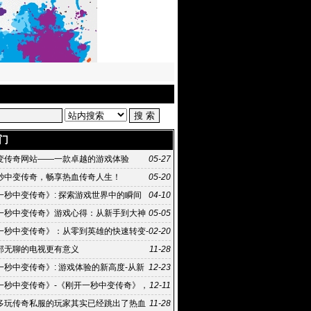
门
变传奇网站——一款卓越的游戏体验
05-27
秒中变传奇，畅享热血传奇人生！
05-20
一秒中变传奇》: 探索游戏世界中的瞬间
04-10
《刚开一秒中变传奇》游戏攻略：如何快速成为游
一秒中变传奇》游戏心得：从新手到大神
05-05
之路
一秒中变传奇》：从零到英雄的快速转变-
02-20
一秒中变传奇》背后的传奇故事
部无聊的电视更有意义
11-28
一秒中变传奇》: 游戏体验的新高度-从新
12-23
奇:《刚开一秒中变传奇》的游戏攻略
一秒中变传奇》-《刚开一秒中变传奇》，
12-11
介和背景
多玩传奇私服的玩家其实已经跳出了热血
11-28