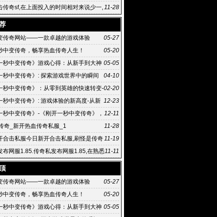
击传奇sf,在上面投入的时间相对来说少一,
11-28
传奇sf 些
荐
变传奇网站——一款卓越的游戏体验
05-27
秒中变传奇，畅享热血传奇人生！
05-20
一秒中变传奇》游戏心得：从新手到大神
05-05
之路
一秒中变传奇》: 探索游戏世界中的瞬间
04-10
《刚开一秒中变传奇》游戏攻略：如何快速成为游
一秒中变传奇》：从零到英雄的快速转变-
02-20
一秒中变传奇》背后的传奇故事
一秒中变传奇》: 游戏体验的新高度-从新
12-23
奇:《刚开一秒中变传奇》的游戏攻略
一秒中变传奇》-《刚开一秒中变传奇》，
12-11
介和背景
古传奇_新开热血传奇私服_1
11-28
开合击私服今日新开合击私服,刷怪是传奇
11-19
网玩家获得经验以
布网服1.85.传奇私发布网服1.85,在熟悉
11-11
大陆
顶
变传奇网站——一款卓越的游戏体验
05-27
秒中变传奇，畅享热血传奇人生！
05-20
一秒中变传奇》游戏心得：从新手到大神
05-05