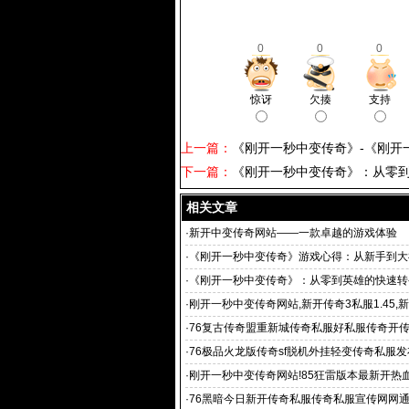
0
0
0
惊讶
欠揍
支持
上一篇：
《刚开一秒中变传奇》-《刚开
下一篇：
《刚开一秒中变传奇》：从零到
相关文章
·
新开中变传奇网站——一款卓越的游戏体验
·
《刚开一秒中变传奇》游戏心得：从新手到大
路
·
《刚开一秒中变传奇》：从零到英雄的快速转
秒中变传奇》背后的传奇故事
·
刚开一秒中变传奇网站,新开传奇3私服1.45,新
私服
·
76复古传奇盟重新城传奇私服好私服传奇开传
·
76极品火龙版传奇sf脱机外挂轻变传奇私服发布
·
刚开一秒中变传奇网站!85狂雷版本最新开热血
v1
·
76黑暗今日新开传奇私服传奇私服宣传网网通