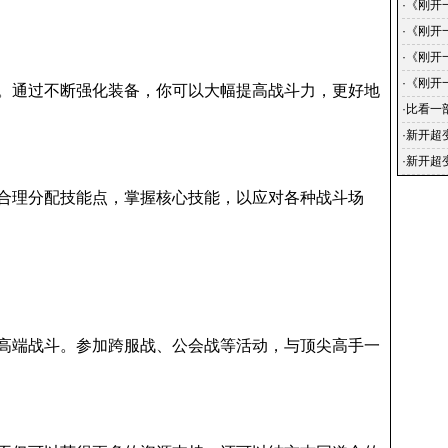
的蜕变
·
《刚开
传奇-
·
《刚开
戏中的
《刚开
·
《刚开
手到传
·
《刚开
。通过不断强化装备，你可以大幅提高战斗力，更好地
小说简
·
比看一
·
新开超
给大家
·
新开超
放置2
合理分配技能点，掌握核心技能，以应对各种战斗场
高端战斗。参加跨服战、公会战等活动，与顶尖高手一