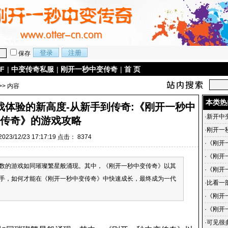
保存
F
|
中变传奇私服
|
刚开一秒中变传奇
|
首 页
>> 内容
本类热
戏体验的新高度-从新手到传奇:《刚开一秒中
·
新开中
传奇》的游戏攻略
·
刚开一
23/12/23 17:17:19 点击：
8374
·
《刚开
传奇-
·
《刚开
数的游戏如同璀璨繁星般涌现。其中，《刚开一秒中变传奇》以其
戏中的
的蜕变
·
《刚开
手，如何才能在《刚开一秒中变传奇》中快速成长，最终成为一代
《刚开
·
比看一
·
《刚开
手到传
·
《刚开
小说简
·
可见很