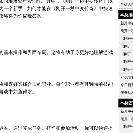
如同璀璨繁星般涌现。其中，《刚开一秒中变传奇》以
传奇的
·
英雄合
为一个新手，如何才能在《刚开一秒中变传奇》中快速
英雄合击
本类推
攻略将为你揭晓答案。
·
新开中
·
刚开一
·
《刚开
的蜕变
·
《刚开
的基本操作和界面布局。这将有助于你更好地理解游戏
传奇-
·
《刚开
戏中的
《刚开
·
《刚开
手到传
·
《刚开
小说简
·
76复
格和喜好选择合适的职业。每个职业都有其独特的技能
·
今日新
游戏中如鱼得水。
sf发布
·
传奇私发
的传奇
本类固
·
新开中
·
刚开一
·
《刚开
标准。通过完成任务、打怪和参加活动，你可以快速提