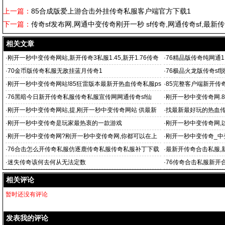
上一篇：
85合成版爱上游合击外挂传奇私服客户端官方下载1
下一篇：
传奇sf发布网,网通中变传奇刚开一秒 sf传奇,网通传奇sf,最新传
相关文章
·
刚开一秒中变传奇网站,新开传奇3私服1.45,新开1.76传奇
·
76精品版传奇纯网通1
私服
·
70金币版传奇私服无敌挂蓝月传奇1
·
76极品火龙版传奇sf
·
刚开一秒中变传奇网站!85狂雷版本最新开热血传奇私服ps
·
85完整客户端新开传
v1
·
76黑暗今日新开传奇私服传奇私服宣传网网通传奇sf仙
·
刚开一秒中变传奇网.
·
刚开一秒中变传奇网站,提,刚开一秒中变传奇网站 供最新
·
找最新最好玩的热血传
最全的
·
刚开一秒中变传奇是玩家最热衷的一款游戏
·
刚开一秒中变传奇网,
传奇网 宗旨
·
刚开一秒中变传奇网?刚开一秒中变传奇网,你都可以在上
·
刚开一秒中变传奇_中
面找到
·
76合击怎么开传奇私服仿逐鹿传奇私服传奇私服补丁下载
·
最新开传奇合击私服,
1
站,1.8
·
迷失传奇该何去何从无法定数
·
76传奇合击私服新开合
相关评论
暂时还没有评论
发表我的评论