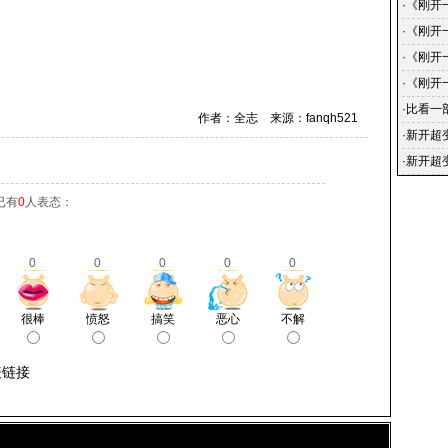
的蜕变
·
《刚开
传奇-
·
《刚开
戏中的
《刚开
·
《刚开
手到传
·
《刚开
小说简
·
比看一
作者：全志 来源：fanqh521
·
新开超
给大家
·
新开超
放置2
已有
0
人表态：
0
0
0
0
0
很棒
愤怒
搞笑
恶心
不解
表链接