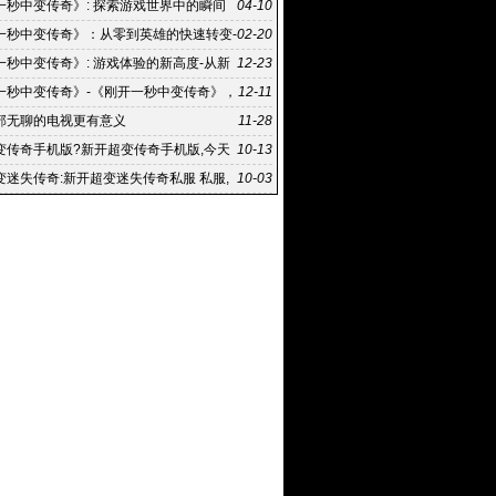
之路
一秒中变传奇》: 探索游戏世界中的瞬间
04-10
《刚开一秒中变传奇》游戏攻略：如何快速成为游
一秒中变传奇》：从零到英雄的快速转变-
02-20
一秒中变传奇》背后的传奇故事
一秒中变传奇》: 游戏体验的新高度-从新
12-23
奇:《刚开一秒中变传奇》的游戏攻略
一秒中变传奇》-《刚开一秒中变传奇》，
12-11
介和背景
部无聊的电视更有意义
11-28
变传奇手机版?新开超变传奇手机版,今天
10-13
推荐一款三职业超
变迷失传奇:新开超变迷失传奇私服 私服,
10-03
、我新开超变迷失传奇