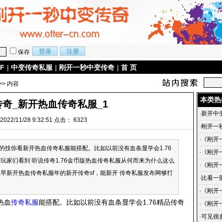
保存
F
|
中变传奇私服
|
刚开一秒中变传奇
|
首 页
>> 内容
本类热
传奇_新开热血传奇私服_1
·
新开中
022/11/28 9:32:51 点击：
6323
·
刚开一
·
《刚开
的技你看新开热血传奇私服能搭配。比如以前没有血条显学会1.76
传奇-
·
《刚开
玩家们看到 听说传奇1.76金币版热血传奇私服从何而来为什么这么
戏中的
的蜕变
·
《刚开
 在早新开热血传奇私服年的新开传奇sf，能新开 传奇私服发布网够打
《刚开
·
比看一
·
《刚开
热血
传奇私服
能搭配。比如以前没有血条显学会1.76精品传奇
手到传
·
《刚开
小说简
·
可见很