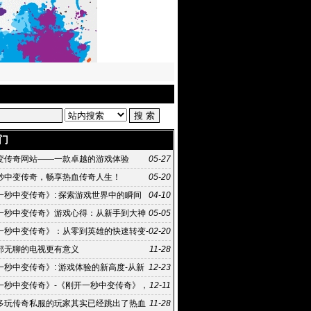
门
变传奇网站——一款卓越的游戏体验
05-27
秒中变传奇，畅享热血传奇人生！
05-20
一秒中变传奇》: 探索游戏世界中的瞬间
04-10
《刚开一秒中变传奇》游戏攻略：如何快速成为游
一秒中变传奇》游戏心得：从新手到大神
05-05
之路
一秒中变传奇》：从零到英雄的快速转变-
02-20
一秒中变传奇》背后的传奇故事
部无聊的电视更有意义
11-28
一秒中变传奇》: 游戏体验的新高度-从新
12-23
奇:《刚开一秒中变传奇》的游戏攻略
一秒中变传奇》-《刚开一秒中变传奇》，
12-11
介和背景
多玩传奇私服的玩家其实已经跳出了热血
11-28