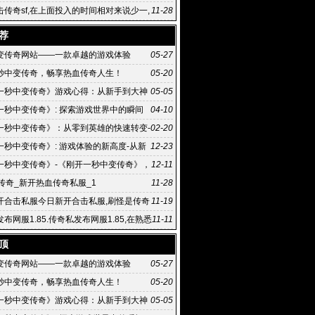
击传奇sf,在上面投入的时间相对来说少一,
11-28
传奇sf 些
荐
变传奇网站——一款卓越的游戏体验
05-27
秒中变传奇，畅享热血传奇人生！
05-20
一秒中变传奇》游戏心得：从新手到大神
05-05
之路
一秒中变传奇》: 探索游戏世界中的瞬间
04-10
《刚开一秒中变传奇》游戏攻略：如何快速成为游
一秒中变传奇》：从零到英雄的快速转变-
02-20
一秒中变传奇》背后的传奇故事
一秒中变传奇》: 游戏体验的新高度-从新
12-23
奇:《刚开一秒中变传奇》的游戏攻略
一秒中变传奇》-《刚开一秒中变传奇》，
12-11
介和背景
古传奇_新开热血传奇私服_1
11-28
开合击私服今日新开合击私服,刷怪是传奇
11-19
网玩家获得经验以
布网服1.85.传奇私发布网服1.85,在熟悉
11-11
大陆
顶
变传奇网站——一款卓越的游戏体验
05-27
秒中变传奇，畅享热血传奇人生！
05-20
一秒中变传奇》游戏心得：从新手到大神
05-05