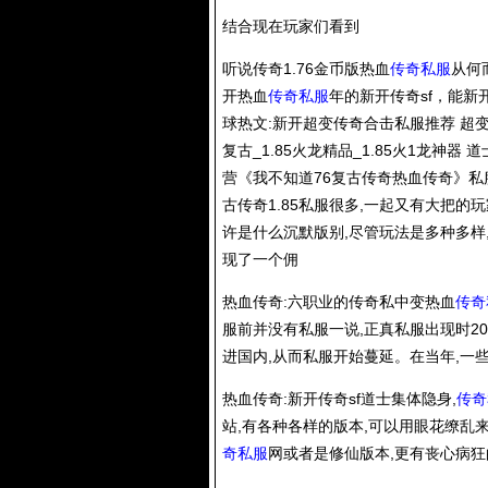
结合现在玩家们看到
听说传奇1.76金币版热血
传奇私服
从何
开热血
传奇私服
年的新开传奇sf，能新
球热文:新开超变传奇合击私服推荐 超变传
复古_1.85火龙精品_1.85火1龙神
营《我不知道76复古传奇热血传奇》私服
古传奇1.85私服很多,一起又有大把的玩
许是什么沉默版别,尽管玩法是多种多样
现了一个佣
热血传奇:六职业的传奇私中变热血
传奇
服前并没有私服一说,正真私服出现时20
进国内,从而私服开始蔓延。在当年,一些
热血传奇:新开传奇sf道士集体隐身,
传奇
站,有各种各样的版本,可以用眼花缭乱来
奇私服
网或者是修仙版本,更有丧心病