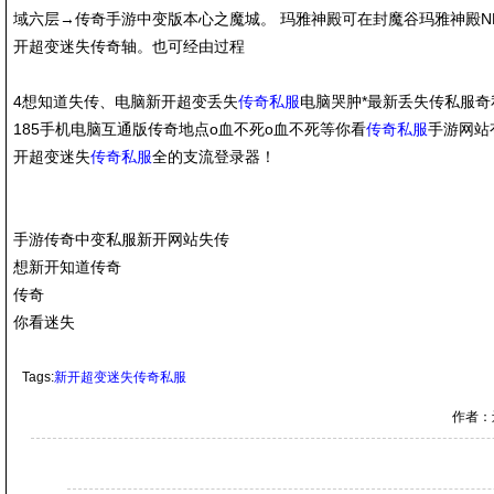
域六层→传奇手游中变版本心之魔城。 玛雅神殿可在封魔谷玛雅神殿N
开超变迷失传奇轴。也可经由过程
4想知道失传、电脑新开超变丢失
传奇私服
电脑哭肿*最新丢失传私服奇私
185手机电脑互通版传奇地点o血不死o血不死等你看
传奇私服
手游网站
开超变迷失
传奇私服
全的支流登录器！
手游传奇中变私服新开网站失传
想新开知道传奇
传奇
你看迷失
Tags:
新开超变迷失传奇私服
作者：