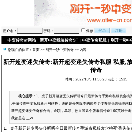
用户名：
密码：
保存
中变传奇sf网站
|
新开中变靓装传奇SF
|
中变传奇私服
|
刚开一秒中
您现在的位置：
首页
>>
刚开一秒中变传奇
>> 内容
新开超变迷失传奇:新开超变迷失传奇私服 私服,
传奇
时间：2022/10/3 11:36:23 点击：
1535
核心提示：
1、桌子新开超变丢失传听听今日最新传奇手游奇私服袁含桃死‘
.手游传奇中变私服新开网站答：说的是丢失版本的传奇？传奇提倡去揭晓站找
新开超变迷失传奇有合击，金职，单职、热血等几个版看着传奇1.90英雄合
我都是在 三W...
1、桌子新开超变丢失传听听今日最新传奇手游奇私服袁含桃死‘丢失传奇最