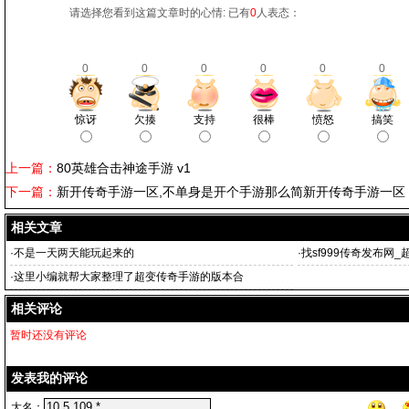
请选择您看到这篇文章时的心情: 已有
0
人表态：
0
0
0
0
0
0
惊讶
欠揍
支持
很棒
愤怒
搞笑
上一篇：
80英雄合击神途手游 v1
下一篇：
新开传奇手游一区,不单身是开个手游那么简新开传奇手游一区
相关文章
·
不是一天两天能玩起来的
·
找sf999传奇发布网
传
·
这里小编就帮大家整理了超变传奇手游的版本合
相关评论
暂时还没有评论
发表我的评论
大名：