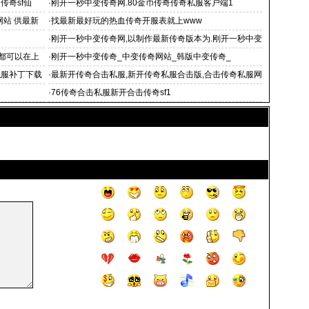
传奇sf仙
·
刚开一秒中变传奇网.80金币传奇传奇私服客户端1
网站 供最新
·
找最新最好玩的热血传奇开服表就上www
·
刚开一秒中变传奇网,以制作最新传奇版本为.刚开一秒中变
传奇网 宗旨
都可以在上
·
刚开一秒中变传奇_中变传奇网站_韩版中变传奇_
私服补丁下载
·
最新开传奇合击私服,新开传奇私服合击版,合击传奇私服网
站,1.8
·
76传奇合击私服新开合击传奇sf1