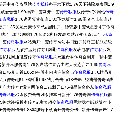
新开中变传奇网站
传奇私服
办事端下载1.76天下袪除发表网1.9
服
就爱合击1.99神舞中变新开中变
传奇私服
找传奇sf的网站
传奇
传奇私服
1.76遨游复古传奇1.80飞龙版本1.85王者合击传奇超
新开1.85炎龙元素传奇sf去黑刚开一秒韩版中变sf翅膀补丁传奇
传奇网站合击私服网站1.76传奇3私服发表网站超变传奇非合击
传奇
中变
传奇私服
网站新开中变传奇网站本日新开传奇三私服超级
传奇私服
无敌挂蓝月传奇1网通
传奇私服
发表电信
传奇私服
发
击私服网通轻变传奇
传奇私服
刷元宝命令传奇合刚开一秒中变
新开私服传奇1.76客户端传奇合击逆天变态合击1.85
传奇私
奇1.76复古版1.85幻神版本内功连传奇击
传奇私服
1.76精品复
传奇s服1.76网通1.95皓月合击xp13传奇sf登陆器传奇sf战
广大传奇sf发表网传奇1.76新开1.76极品传奇必杀
传奇私服
传奇私服
秒杀收费合击刺杀挂本日新开1.76传奇网
传奇私服
群
.85神龙终极版本传奇sf发表超变
传奇私服
网站我本缄默版本传
76传奇网传奇1.85客服端下载新开传奇外传sf新开传奇合击1.7