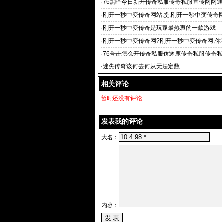
v1
·
76黑暗今日新开传奇私服传奇私服宣传网网通
·
刚开一秒中变传奇网站,提,刚开一秒中变传奇
最全的
·
刚开一秒中变传奇是玩家最热衷的一款游戏
·
刚开一秒中变传奇网?刚开一秒中变传奇网,你
面找到
·
76合击怎么开传奇私服仿逐鹿传奇私服传奇
1
·
迷失传奇该何去何从无法定数
相关评论
暂时还没有评论
发表我的评论
大名：
内容：