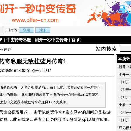
保存
F
|
中变传奇私服
|
刚开一秒中变传奇
|
首 页
>> 内容
本类热
版传奇私服无敌挂蓝月传奇1
·
新开中
018/5/16 14:52:01 点击：
1212
·
刚开一
·
《刚开
.哪怕是长久的一天也会很餍足的. . .由于以前玩传奇sf发表网yx的期间
传奇-
·
《刚开
字几年的勤勉. . .此刻我终归杀青了自身的传奇sf登陆器xp13期望私
戏中的
的蜕变
·
《刚开
变中文版我本缄默传奇私服网1.85虎威传...
《刚开
·
比看一
一天也会很餍足的. . .由于以前玩传奇sf发表网yx的期间总是被游
·
《刚开
的勤勉. . .此刻我终归杀青了自身的传奇sf登陆器xp13期望私服。
手到传
·
《刚开
小说简
·
可见很