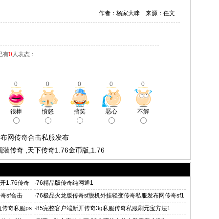
作者：杨家大咪 来源：任文
已有
0
人表态：
0
0
0
0
0
很棒
愤怒
搞笑
恶心
不解
发布网传奇合击私服发布
传奇 ,天下传奇1.76金币版,1.76
开1.76传奇
·
76精品版传奇纯网通1
奇sf合击
·
76极品火龙版传奇sf脱机外挂轻变传奇私服发布网传奇sf1
传奇私服ps
·
85完整客户端新开传奇3g私服传奇私服刷元宝方法1