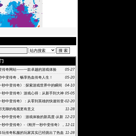
门
变传奇网站——一款卓越的游戏体验
05-27
秒中变传奇，畅享热血传奇人生！
05-20
一秒中变传奇》: 探索游戏世界中的瞬间
04-10
《刚开一秒中变传奇》游戏攻略：如何快速成为游
一秒中变传奇》游戏心得：从新手到大神
05-05
之路
一秒中变传奇》：从零到英雄的快速转变-
02-20
一秒中变传奇》背后的传奇故事
部无聊的电视更有意义
11-28
一秒中变传奇》: 游戏体验的新高度-从新
12-23
奇:《刚开一秒中变传奇》的游戏攻略
一秒中变传奇》-《刚开一秒中变传奇》，
12-11
介和背景
多玩传奇私服的玩家其实已经跳出了热血
11-28