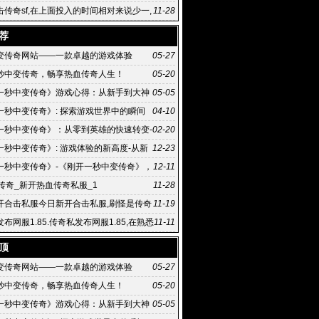
击传奇sf,在上面投入的时间相对来说少一,
11-28
传奇sf 些
荐
变传奇网站——一款卓越的游戏体验
05-27
秒中变传奇，畅享热血传奇人生！
05-20
一秒中变传奇》游戏心得：从新手到大神
05-05
之路
一秒中变传奇》: 探索游戏世界中的瞬间
04-10
《刚开一秒中变传奇》游戏攻略：如何快速成为游
一秒中变传奇》：从零到英雄的快速转变-
02-20
一秒中变传奇》背后的传奇故事
一秒中变传奇》: 游戏体验的新高度-从新
12-23
奇:《刚开一秒中变传奇》的游戏攻略
一秒中变传奇》-《刚开一秒中变传奇》，
12-11
介和背景
古传奇_新开热血传奇私服_1
11-28
开合击私服今日新开合击私服,刷怪是传奇
11-19
网玩家获得经验以
布网服1.85.传奇私发布网服1.85,在熟悉
11-11
大陆
顶
变传奇网站——一款卓越的游戏体验
05-27
秒中变传奇，畅享热血传奇人生！
05-20
一秒中变传奇》游戏心得：从新手到大神
05-05