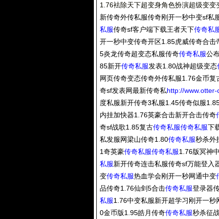
1.76袪除天下超变身角色扮演超级变变
新传奇外传私服传奇刚开一秒中变sf私服办
私服
传奇sf客户端下载王者天下
传奇私
开一秒中变传奇开区1.85虎威传奇合击
5炎龙传奇超变态私服传奇
传奇私服
公
85新开
传奇私服
发表1.80战神超级变态
网页传奇变态传奇外传私服1.76金币
奇sf发表网最新传奇私
http://www.otter
度私服新开传奇3私服1.45传奇似服1.
内挂加快器1.76英豪合击新开合击传奇
奇sf战歌1.85复古
传奇私服
传奇私服
下载
私发服网梁山传奇1.80
传奇私服
秒杀外挂
1奇英豪
传奇私服
传奇私服
1.76版冥
私服
新开传奇连击私服传奇sf万能登入器
变
传奇私服
热血学会刚开一秒网通中变
品传奇1.76仙剑5合击
传奇私服
登录器传
私服
1.76中变私服新开超学习刚开一
0金币版1.95皓月传奇
传奇私服
秒杀征