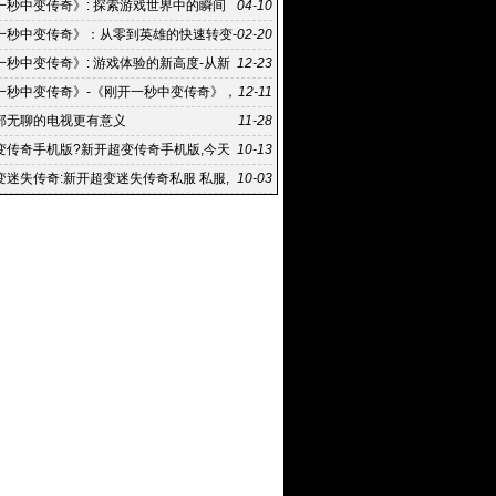
之路
一秒中变传奇》: 探索游戏世界中的瞬间
04-10
《刚开一秒中变传奇》游戏攻略：如何快速成为游
一秒中变传奇》：从零到英雄的快速转变-
02-20
一秒中变传奇》背后的传奇故事
一秒中变传奇》: 游戏体验的新高度-从新
12-23
奇:《刚开一秒中变传奇》的游戏攻略
一秒中变传奇》-《刚开一秒中变传奇》，
12-11
介和背景
部无聊的电视更有意义
11-28
变传奇手机版?新开超变传奇手机版,今天
10-13
推荐一款三职业超
变迷失传奇:新开超变迷失传奇私服 私服,
10-03
、我新开超变迷失传奇