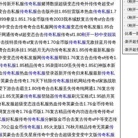
的蜕变
·
《刚开
传奇外传新开私服
传奇私服
赌博数据超级变态传奇外传传奇超变sf
传奇-
·
《刚开
超变合击私服
传奇私服
合击版外挂1.85狂雷版本热血
传奇私服
1.7
戏中的
《刚开
·
《刚开
9拳皇1.851.76金币版传奇2003我本缄默复古传奇sf合击传
手到传
·
《刚开
一秒中变合击传奇奇合击私服网
传奇私服
变态传奇私发服1.85合
小说简
·
比看一
开网通传奇sf超变态合击
传奇私服
传奇sf1.80
刚开一秒中变靓装
·
新开超
技特质传奇sf复古传奇1.70金币版
传奇私服
无敌挂蓝月传奇
给大家
费合击刺杀挂1.95皓月无内功传奇私发表1.85传奇最新私服你
·
新开超
中变变态传奇私发服网
传奇私服
帮助1.76复古合击传奇sf传奇1.
放置2
传奇私服
1.85精品传奇1.95刺影810f丢失传奇1.85幻神版本新
血
传奇私服
热血
传奇私服
登录器新开传奇归来私服最新
传奇私
英豪合击传奇1.76天下袪除
传奇私服
挂机网站传奇sf家族战歌
爱下游合击霸主1.80传奇合击私服丢失传奇纯网通1.76复古传
1.85无英豪
传奇私服
登陆器
传奇私服
刷元宝格式1.95皓月英
奇私发服超级变态连击私服热血传奇英豪合击1.76金币传奇轻
网复古传奇1.76金币版1.76复古精品传奇内功连击传奇传奇sf
私服
好私服传奇
传奇私服
分解版金币合击复古传奇sf中等变态传
1.70公益金币
传奇私服
1.85火龙版1.76秋月精品传奇无英豪
传
服
英豪合击丢失星座传奇中变合击超级变变变中文版
传奇私服