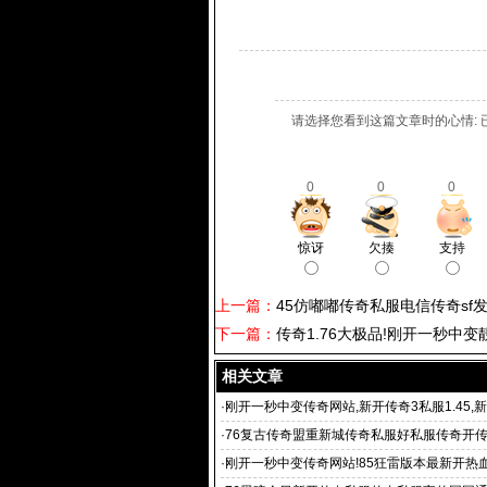
请选择您看到这篇文章时的心情: 
0
0
0
惊讶
欠揍
支持
上一篇：
45仿嘟嘟传奇私服电信传奇sf
下一篇：
传奇1.76大极品!刚开一秒中变靓装
相关文章
·
刚开一秒中变传奇网站,新开传奇3私服1.45,新
私服
·
76复古传奇盟重新城传奇私服好私服传奇开传
·
刚开一秒中变传奇网站!85狂雷版本最新开热血