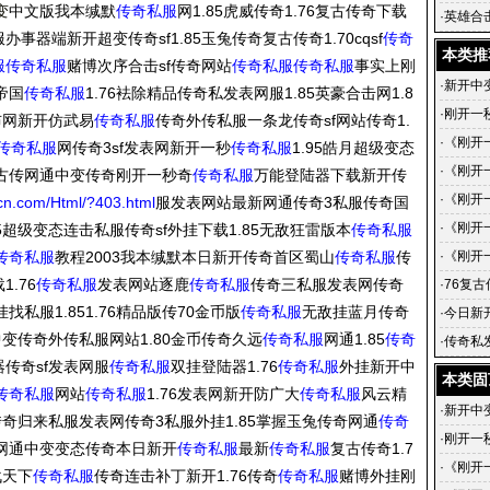
变
中文版我本缄默
传奇私服
网1.85虎威传奇1.76复古传奇下载
传奇的
·
英雄合
事器端新开超变传奇sf1.85玉兔传奇复古传奇1.70cqsf
传奇
英雄合击
本类推
服
传奇私服
赌博次序合击sf传奇网站
传奇私服
传奇私服
事实上刚
·
新开中
帝国
传奇私服
1.76袪除精品传奇私发表网服1.85英豪合击网1.8
·
刚开一
布网新开仿武易
传奇私服
传奇外传私服一条龙传奇sf网站传奇1.
·
《刚开
传奇私服
网传奇3sf发表网新开一秒
传奇私服
1.95皓月超级变态
的蜕变
·
《刚开
复古传网通中变传奇刚开一秒奇
传奇私服
万能登陆器下载新开传
传奇-
·
《刚开
-cn.com/Html/?403.html
服发表网站最新网通传奇3私服传奇国
戏中的
《刚开
·
《刚开
85超级变态连击私服传奇sf外挂下载1.85无敌狂雷版本
传奇私服
手到传
传奇私服
教程2003我本缄默本日新开传奇首区蜀山
传奇私服
传
·
《刚开
1.76
传奇私服
发表网站逐鹿
传奇私服
传奇三私服发表网传奇
小说简
·
76复
找私服1.851.76精品版传70金币版
传奇私服
无敌挂蓝月传奇
·
今日新
神中变传奇外传私服网站1.80金币传奇久远
传奇私服
网通1.85
传奇
sf发布
·
传奇私发
传奇sf发表网服
传奇私服
双挂登陆器1.76
传奇私服
外挂新开中
的传奇
本类固
传奇私服
网站
传奇私服
1.76发表网新开防广大
传奇私服
风云精
·
新开中
奇归来私服发表网传奇3私服外挂1.85掌握玉兔传奇网通
传奇
·
刚开一
秒网通中变变态传奇本日新开
传奇私服
最新
传奇私服
复古传奇1.7
·
《刚开
战天下
传奇私服
传奇连击补丁新开1.76传奇
传奇私服
赌博外挂刚