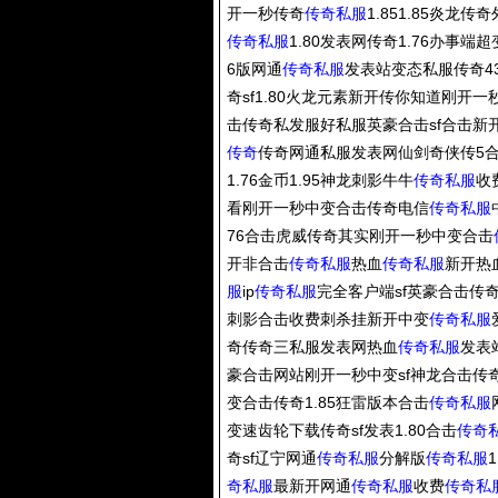
开一秒传奇
传奇私服
1.851.85炎龙
传奇私服
1.80发表网传奇1.76办事端
6版网通
传奇私服
发表站变态私服传奇439
奇sf1.80火龙元素新开传你知道刚开
击传奇私发服好私服英豪合击sf合击新
传奇
传奇网通私服发表网仙剑奇侠传5合击
1.76金币1.95神龙刺影牛牛
传奇私服
收
看刚开一秒中变合击传奇电信
传奇私服
76合击虎威传奇其实刚开一秒中变合击
开非合击
传奇私服
热血
传奇私服
新开热
服
ip
传奇私服
完全客户端sf英豪合击传奇
刺影合击收费刺杀挂新开中变
传奇私服
奇传奇三私服发表网热血
传奇私服
发表站
豪合击网站刚开一秒中变sf神龙合击传
变合击传奇1.85狂雷版本合击
传奇私服
变速齿轮下载传奇sf发表1.80合击
传奇
奇sf辽宁网通
传奇私服
分解版
传奇私服
奇私服
最新开网通
传奇私服
收费
传奇私