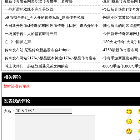
爱好进行
·
最新传奇发布网美职篮传奇射手、老将雷·
·
最新!最新传奇发布网
息
·
一些所谓的双线不完全是双线
·
今日新开热血sf传奇
好的
·
5978找合击sf_今天开的传奇私服_网页传奇私服
·
网通小区宽带如何建:
·
今日新开热血sf传奇发布网 热血传奇（私服）谁给介绍不
·
随心所欲的时装造型
变态的原版
·
一场属于传世人的盛宴即将开启
·
今日新开传奇发布网,
搜服www
·
在《中国梦之声·
·
180火龙传奇| 火龙手
·
传奇发布站:尼雅传奇新品发布会&rdquo
·
4758最新传奇发布
奇发
·
传奇发布网站?176小极品版本神途(176小极品传奇发布
·
传奇手游新区发布网:
网)
·
叫上伙伴们一起征战感受兄弟之间的友
·
860fu手游传.860
手
相关评论
暂时还没有评论
发表我的评论
大名：