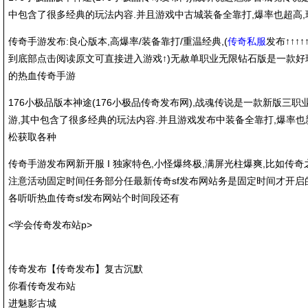
中包含了很多经典的玩法内容.并且游戏中古城装备全靠打,爆率也超高
传奇手游发布:良心版本,高爆率/装备靠打/重温经典,(
传奇私服
发布↑↑↑↑
到底部点击阅读原文可直接进入游戏↑)无赦单职业无限钻石版是一款好
的热血传奇手游
176小极品版本神途(176小极品传奇发布网),战魂传说是一款新版三职
游,其中包含了很多经典的玩法内容.并且游戏发布中装备全靠打,爆率也新
松获取各种
传奇手游发布网新开服 I 独家特色,小怪爆终极,满屏光柱爆爽,比如传奇
注意活动固定时间任务部分任最新传奇sf发布网站务是固定时间才开启
各听听热血传奇sf发布网站个时间段还有
<学会传奇发布站p>
传奇发布【传奇发布】复古沉默
你看传奇发布站
进魅影古城