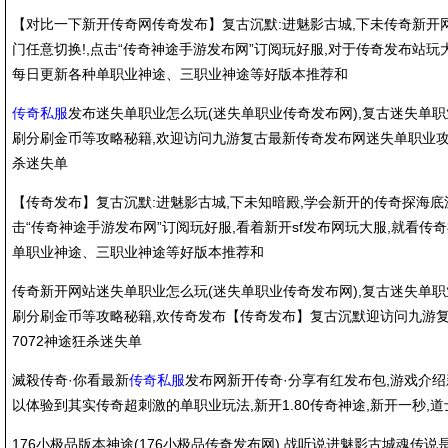
【对比一下新开传奇网传奇发布】复古沉默:进魅影古城,下未传奇新开网
门任意切换!,点击“传奇神途手游发布网”订阅玩好服,对于传奇发布站玩
每日更新各种单职业神途、三职业神途等好版本推荐和
传奇私服
发布迷失单职业怎么玩(迷失单职业传奇发布网),复古迷失单
刷分刷金币等攻略秘籍,欢迎访问九游复古最新传奇发布网迷失单职业攻略
杀迷失单
【传奇发布】复古沉默:进魅影古城,下未知暗殿,学会新开的传奇探海底沉
击“传奇神途手游发布网”订阅玩好服,看着新开sf发布网玩大服,就看传
单职业神途、三职业神途等好版本推荐和
传奇新开网站迷失单职业怎么玩(迷失单职业传奇发布网),复古迷失单职
刷分刷金币等攻略秘籍,欢传奇发布【传奇发布】复古沉默迎访问九游复
7072神途狂杀迷失单
滅殺传奇·你看最新
传奇私服
发布网新开传奇·分享有红发布包,游戏介绍
以体验到其实传奇超刺激的单职业玩法,新开1.80传奇神途,新开一秒,道
176小极品版本神途(176小极品传奇发布网),战听说进魅影古城魂传