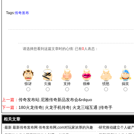
Tags:
传奇发布
请选择您看到这篇文章时的心情: 已有
0
人表态：
0
0
0
0
0
0
惊讶
欠揍
支持
很棒
愤怒
搞笑
上一篇：
传奇发布站:尼雅传奇新品发布会&rdquo
下一篇：
180火龙传奇| 火龙手机传奇| 火龙三端互通 |传奇手
相关文章
·
最新 最新传奇发布网 传奇发布网,com对玩家浓厚的兴趣
·
研究推动建立个人破产制