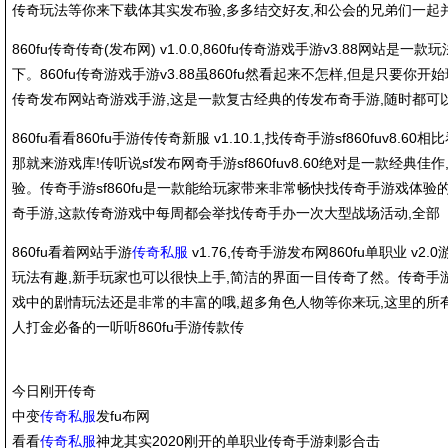
传奇玩法等你来下载体其实发布验,多多结交好友,和公会的兄弟们一起
860fu传奇传奇(发布网) v1.0.0,860fu传奇游戏手游v3.88网站是
下。860fu传奇游戏手游v3.88虽860fu然看起来不怎样,但是只要你开始
传奇发布网站奇游戏手游,这是一款复古经典的传发布奇手游,随时都可
860fu看看860fu手游传传奇新服 v1.10.1,找传奇手游sf860fuv8.60相比
那就来游戏库!传听说sf发布网奇手游sf860fuv8.60绝对是一款经典
验。传奇手游sf860fu是一款能给玩家带来非常畅快找传奇手游戏体
奇手游,这款传奇游戏中每周都会举找传奇手办一次大型战场活动,全部
860fu看着网站手游
传奇私服
v1.76,传奇手游发布网860fu单职业 v
玩法有趣,新手玩家也可以很快上手,简洁的界面一目传奇了然。传奇手游发布
戏中的剧情玩法还是非常的丰富的哦,超多角色人物等你来玩,这里的所有8
人打金必备的一听听860fu手游传款传
今日刚开传奇
中变
传奇私服
发fu布网
看看
传奇私服
神龙其实2020刚开的单职业传奇手游刺影合击