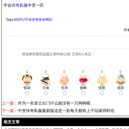
学会
传奇私服
中变一区
Tags:
860FU手游传奇发布网站
作
请选择您看到这篇文章时的心情: 已有
0
人表态：
0
0
0
0
0
0
惊讶
欠揍
支持
很棒
愤怒
搞笑
上一篇：
作为一名道士出门什么能没有一只狗狗呢
下一篇：
中变传奇私服最新版这是一款每天都有上千玩家同时在
相关文章