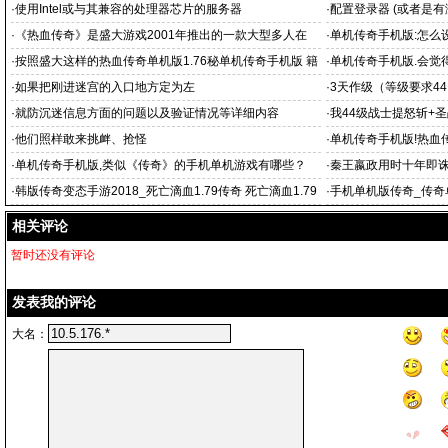
·
使用Intel或与其兼容的处理器芯片的服务器
·
配置登录器 (或者是有
·
《热血传奇》是盛大游戏2001年推出的一款大型多人在
·
单机传奇手机版:怎么设
·
按照盛大这样的热血传奇单机版1.76秘单机传奇手机版 籍
·
单机传奇手机版.会觉
热血
传奇单机版
·
如果把刚进迷宫的入口地方定为左
·
3天作级（等级要求4
·
就防沉迷信息方面的问题以及验证情况等详细内容
·
我44级战士提怒斩+圣
·
他们照样敢来挑衅、抢怪
·
单机传奇手机版!热血
热
·
单机传奇手机版,类似《传奇》的手机单机游戏有哪些？
·
秦王嬴政用时十年即
·
韩版传奇变态手游2018_死亡滴血1.79传奇 死亡滴血1.79
·
手机单机版传奇_传奇
传奇 手机传奇哪个
相关评论
暂时还没有评论
发表我的评论
大名：