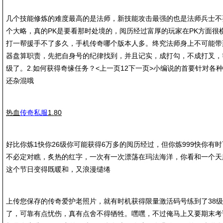
几个技能修炼的难度最高的是法师，新技能攻击最强的也是法师兵士不
个大略，真的PK是要看那时处境的，阅历经过富厚的玩家在PK方面很
打一帮援手不了多久，手机传奇哪个版本人多。终究法师身上不可能带
器盘算职责，先把自身号的纪律找到，并且记实，成打勾，不成打叉，
级了。2.如何获得奇缘任务？<上一页12下一页>小编说的首要针对各
还杂混哦
热血
传奇私服
1.80
好比你炼1快你26级你可能获得6万多的阅历经过，但你炼999快你有
不必定对瞧，炙热的红字，一次有一次漂荡在玛法海洋，你看和一个天
这个节日变得既暖和，又浪漫缱绻
上传您保存的传奇爱护老照片，就有时机获得限量激活码号练到了38
了，可靠有点忧伤，真有点舍不得牺牲。嘿嘿，不过俺马上又要期末考