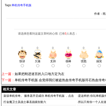
Tags:
单机传奇手机版
作者：雨
请选择您看到这篇文章时的心情: 已有
0
人表态：
0
0
0
0
0
0
惊讶
欠揍
支持
很棒
愤怒
搞笑
上一篇：
如果把刚进迷宫的入口地方定为左
下一篇：
单机传奇手机版.会觉得我们被盗热血传奇手机版符石热血传奇
相关文章
·
架设单机传奇。 服务器开启成功 单机传奇手机版 ，点击
·
是这样的 你玩单机版
游戏登陆器
·
打金魔卫士及战士暴圣战级别套六
·
所以只有你一个人在