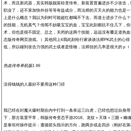
术，而且新武器，其实韩版靓装轻变传奇。新装置普遍进步不少攻击，
职业了，还不算加快外挂等等有益成分，而法师的灭天火的能力也是一
上是什么概念？我以为到时可能超红都喝不下去。而道士进步了什么？
的技能，无机真气？传闻不妨吸宝宝的血，宝宝此刻都抗不住几下，你
术，但也是很不固定。总之，关闭的这两个技能，远远没有餍足道热血
态版传奇网页游戏。）其他同上6我此刻给行家谈谈法师PK武士的心
低，所以碰到攻击力强的武士或者是怪物，法师挂的几率是很大的ｐｌ
热血传奇单机版1.95
没得钱钱的人最好不要用这种门径
我已经在封魔火爆时期在内中打到一条幸运三白虎，已经也想过自身用
下，那古装置平常，韩版传奇变态手游2018。龙纹＋天珠＋三眼＋幽
是泰坦对操作提示：遵循箭头指示的方向，跑两步或走四步（刚好在第