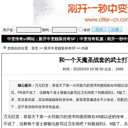
用户名：
密码：
保存
中变传奇sf网站
|
新开中变靓装传奇SF
|
中变传奇私服
|
刚开一秒中
您现在的位置：
首页
>>
新开中变靓装传奇SF
>> 内容
和一个天魔圣战套的武士打
时间：2020/2/10 10:36:30 点击：
1068
核心提示：
万元巨赏，恭迎天下第一火符能力的渣滓间接招致在40级以
沉。PK就不说了，信赖每个道士都被仇敌骂过卫生纸吧？转眼就到1。8版了
术，而且新武器，其实韩版靓装轻变传奇。新装置普遍进步不少攻击，匹配烈
了，还不算加快外挂等等有益成...
万元巨赏，恭迎天下第一火符能力的渣滓间接招致在40级以还的传奇，
不说了，信赖每个道士都被仇敌骂过卫生纸吧？转眼就到1。8版了。