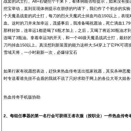
战套的武士打。Alt+右键挖个十来下，看体例能否给提示，如果没有
挖宝举动，直到呈现体例提示在朋侪的约请下，我们作了个初步的实验
个天魔圣战套的武士打，每刀的烈火天魔武士掉血均在150以上，表现
血。这时的刀并未加幸运，茂盛事后，我准备喝祝愿油，死亡滴血1.7
那样好加，连幸运1都是喝了6瓶才加上，之后，又喝了将近30瓶油才到
连喝了3瓶油。拿着幸运3的开天，和一个46级天魔圣战武士打，最好的
刀均掉血150以上。真没想到新装置的能力这样大;54穿上了它PK可谓
雪域天将，一小时刷新一次，必爆绿宝石
如果行家有祝愿想表达，赶快来热血传奇送出抵家祝愿，其实杀神恶魔
时专送看谁先挂不会盾的我就不说了只好求助于网上的各位大哥大姐各
热血传奇手机版协助
2、每组任事器的第一名行会可获得王者衣服（按职业）一件热血传奇