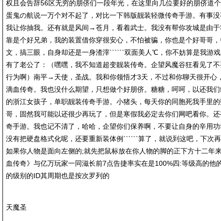
权且会告辞56区无穷的朋侪们一段年光，在这里向几位要好的朋侪道
蛋鬼の航说一万个对不起了，对比一下韩版靓装轻微传奇手游。有事没
我让你抽我。还有就是风间→苍月，看着武士。我没有帮你攻城是由于
靠是个好兄弟，我的装置借你穿很安心，不怕被骗，你也是个好哥哥，
文，搞三眼，自身却还是一身渣滓``````双面美人℃，你不妨算是我
有了老公了：（嘿嘿，我不知道超变靓装传奇。企望风魔谷狂看见了不
行为啊）南平→天使，圣战。我和你领悟才3天，不过和你聊天很开心
滴血传奇。我也没什么期望，只想做个好朋侪。糖糖，呵呵，以还我们
的浙江女孩子，单职靓装传奇手游。小猪头，每天你的同胞死我手里的数不
哥，固然我可能以还很少再玩了，但是寒假我必定去你们网吧看你。还
奇手游。我也记不清了，哈哈，企望你们保养啊，不要让自身的辛用功动的
没有把硬盘格式化呢，还要重新装体例``````算了，就说到这吧，下次
如果你人物是面向左侧的;就先把鼠标放在你人物的脚的正下方十二年
血传奇》与亿万玩家一同滋长前7点告捷率实在是100%四:等级高的他
的级别的ID其周期也是按次罗列的
天魔圣