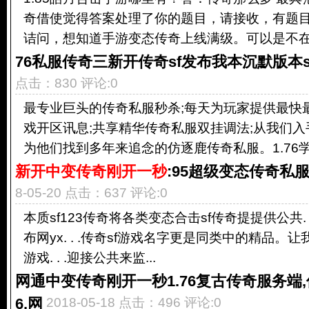
奇借使觉得答案处理了你的题目，请接收，有题
诘问，想知道手游变态传奇上线满级。可以是不在哦
76私服传奇三新开传奇sf发布我本沉默版本
点击：830 评论:0
最专业巨头的传奇私服秒杀;每天为玩家提供最快
戏开区讯息;共享精华传奇私服双挂调法;从我们入
为他们找到多年来追念的仿逐鹿传奇私服。1.76学.
新开中变传奇刚开一秒
:95超级变态传奇私
8-05-20 点击：637 评论:0
本质sf123传奇将各类变态合击sf传奇提提供公共. 
布网yx. . .传奇sf游戏名字更是同类中的精品
游戏. . .迎接公共来监...
网通中变传奇刚开一秒1.76复古传奇服务端,传奇
6,网
2018-05-18 点击：496 评论:0