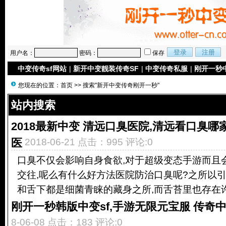
用户名：
密码：
保存
中变传奇sf网站
|
新开中变靓装传奇SF
|
中变传奇私服
|
刚开一秒
您现在的位置：
首页
>> 搜索"新开中变传奇刚开一秒"
站内搜索
2018最新中变 清远口臭医院,清远看口臭
医
2018-06-21 点击：995 评论:0
口臭不仅会影响自身食欲,对于超级变态手游而且
交往,呢么有什么好方法医院防治口臭呢?之所以引
和舌下都是细菌青睐的藏身之所,而舌苔里也存在许多
刚开一秒韩版中变sf,手游无限元宝服 传奇
8-06-08 点击：183 评论:0